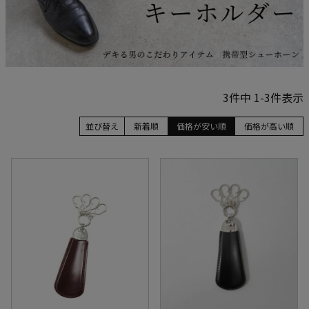
3
件中
1
-
3
件表示
並び替え
新着順
価格が安い順
価格が高い順