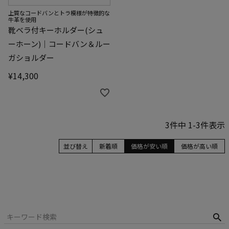
上質なコードバンとトラ模様が特徴的な
牛革を使用
靴ベラ付キーホルダー(シュ
ーホーン)｜コードバン＆ルー
ガショルダー
¥
14,300
3
件中
1
-
3
件表示
並び替え
新着順
価格が安い順
価格が高い順