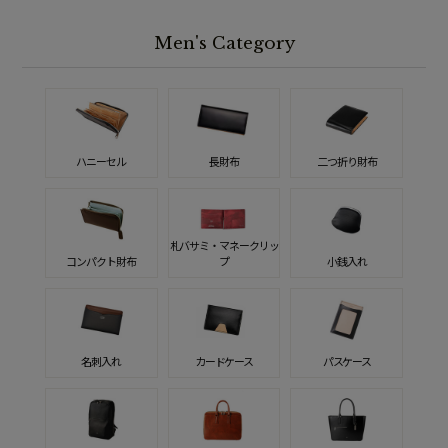
Men's Category
ハニーセル
長財布
二つ折り財布
札バサミ・マネークリッ
コンパクト財布
プ
小銭入れ
名刺入れ
カードケース
パスケース