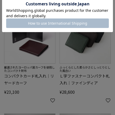
厳選されたヨーロッパ産カーフを使用し
ふっくらとした柔らかさとしっとりとし
たコンパクト財布
た風合い
コンパクトカード札入れ｜リ
Ｌ字ファスナーコンパクト札
ヤードカーフ
入れ｜ファインディア
¥
23,100
¥
28,600