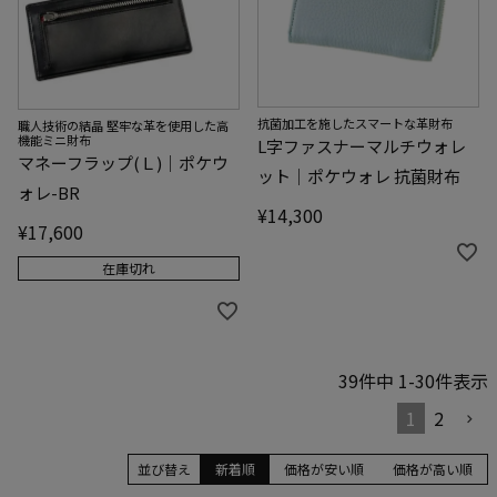
抗菌加工を施したスマートな革財布
職人技術の結晶 堅牢な革を使用した高
機能ミニ財布
L字ファスナーマルチウォレ
マネーフラップ(Ｌ)｜ポケウ
ット｜ポケウォレ 抗菌財布
ォレ-BR
¥
14,300
¥
17,600
在庫切れ
39
件中
1
-
30
件表示
1
2
並び替え
新着順
価格が安い順
価格が高い順