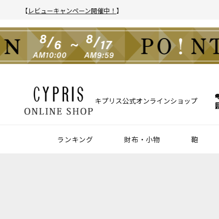
【
レビューキャンペーン開催中！
】
キプリス公式オンラインショップ
ランキング
財布・小物
鞄
財布
アクセサリー
2025年 年間人気ランキング
2024年 年間人気ランキング
メンズ人気ランキング
ウィメンズ人気ランキング
Z世代 人気ランキング
ミレニアル世代 人気ランキング
シニア世代 人気ランキング
ブリー
バック
クラッ
ウィメ
ハニーセル
靴ベラ・シューホーン
長財布
ウォッチバンド
二つ折り財布
キーケース