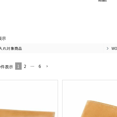
表示
名入れ対象商品
W
1
2
…
6
0
件表示