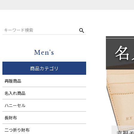
コンパクト財布
ウィメンズ
札バサミ・マネークリップ
小銭入れ
ウィメンズ
Men's
商品カテゴリ
再販商品
名入れ商品
ハニーセル
長財布
二つ折り財布