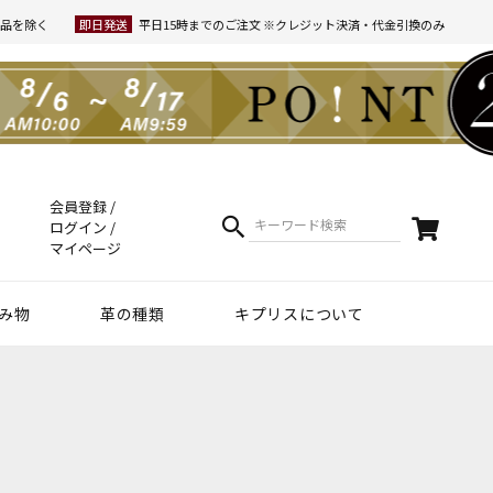
品を除く
即日発送
平日15時までのご注文 ※クレジット決済・代金引換のみ
会員登録
ログイン
マイページ
み物
革の種類
キプリスについて
クラフトマンシップ
ケア方法（Movie）
革について
コーディネート
幸運を招くヒント
Voice
夏財布特集
梅雨・夏向け
和柄デザイン
スマホファースト
コードバン商品
革で選ぶ
無料ラッピング
コードバン
ブライドルレザー
シュリンクレザー
リザード
天然藍染革
実店舗紹介
動画で知る キプリス
本当に良い革小物とは
革から入るモノ選び
革からモノができるまで
実は革ってサステナブル
エキゾチックレザー
カーフレザー
クロコダイル
黒桟革
ライス
ートウォッチ関連
リー