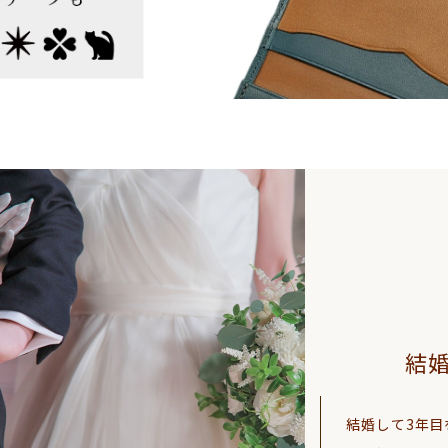
結
結婚して3年