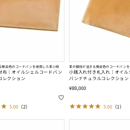
る無染色のコードバンを使用した革小物
革の個性が活きる無染色のコードバンを
財布｜オイルシェルコードバン
小銭入れ付き札入れ｜オイル
コレクション
バンナチュラルコレクション
¥
88,000
5.00
（
2
）
5.00
（
1
）