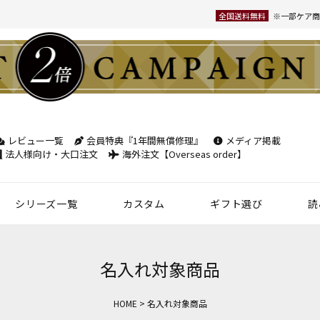
全国送料無料
※一部ケア商
レビュー一覧
会員特典『1年間無償修理』
メディア掲載
検索
法人様向け・大口注文
海外注文【Overseas order】
シリーズ一覧
カスタム
ギフト選び
読
革小物
ベルト
フケース
パック
チバッグ
ンズ
トートバッグ
ボディバッグ
ショルダーバッグ
シーン別鞄特集
コンパクト財布特集
オフィスレザー
名入れ商品
フラグメントケース
年齢で選ぶ
商品レビュー一覧
新商品
名刺入れ
30mm幅
スペシャルプ
名入れ対象商品
ウィメンズ 名刺入れ
35mm幅
スマホ・スマ
HOME
名入れ対象商品
カードケース
ロングベルト
ステーショナ