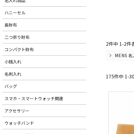
名入れ商品
ハニーセル
長財布
二つ折り財布
2
件中
1
-
2
件
コンパクト財布
MENS 
小銭入れ
名刺入れ
175
件中
1
-
3
バッグ
スマホ・スマートウォッチ関連
アクセサリー
ウォッチバンド