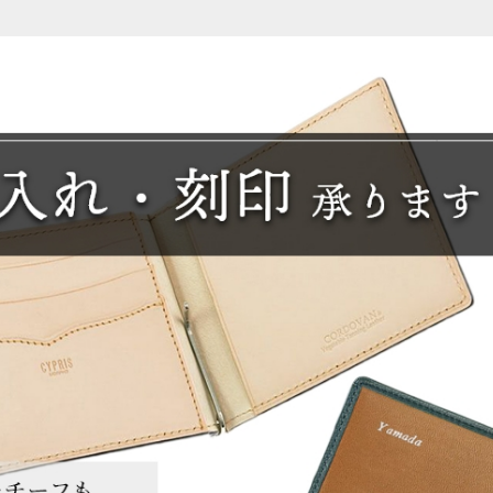
パスケース
フリコベルト
ケアグッズ
再販アイテム