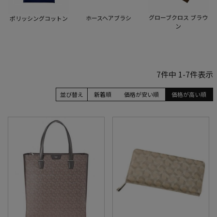
グローブクロス ブラウ
ホースヘアブラシ
ポリッシングコットン
ン
7
件中
1
-
7
件表示
並び替え
新着順
価格が安い順
価格が高い順