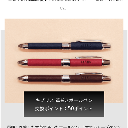
い。
キプリス 革巻きボールペン
50
交換ポイント：
ポイント
型押しを施した本革で巻いたボールペン。
1本でシャープペンシ