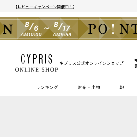
【
レビューキャンペーン開催中！
】
キプリス公式オンラインショップ
ランキング
財布・小物
鞄
財布
アクセサリー
2025年 年間人気ランキング
2024年 年間人気ランキング
メンズ人気ランキング
ウィメンズ人気ランキング
Z世代 人気ランキング
ミレニアル世代 人気ランキング
シニア世代 人気ランキング
ブリー
バック
クラッ
ウィメ
ハニーセル
靴ベラ・シューホーン
長財布
ウォッチバンド
二つ折り財布
キーケース