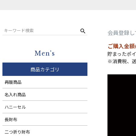
コンパクト財布
ウィメンズ
札バサミ・マネークリップ
会員登録し
小銭入れ
ご購入金額(
ウィメンズ
Men's
貯まったポイ
※消費税、
商品カテゴリ
再販商品
名入れ商品
ハニーセル
長財布
二つ折り財布