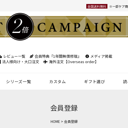
全国送料無料
※一部ケア商
レビュー一覧
会員特典『1年間無償修理』
メディア掲載
検索
法人様向け・大口注文
海外注文【Overseas order】
シリーズ一覧
カスタム
ギフト選び
読
革小物
ベルト
フケース
パック
チバッグ
ンズ
トートバッグ
ボディバッグ
ショルダーバッグ
シーン別鞄特集
コンパクト財布特集
オフィスレザー
名入れ商品
フラグメントケース
年齢で選ぶ
商品レビュー一覧
新商品
名刺入れ
30mm幅
スペシャルプ
会員登録
ウィメンズ 名刺入れ
35mm幅
スマホ・スマ
HOME
会員登録
カードケース
ロングベルト
ステーショナ