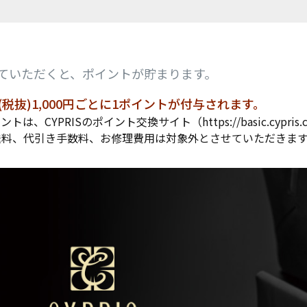
パスケース
フリコベルト
ケアグッズ
再販アイテム
ていただくと、ポイントが貯まります。
税抜)1,000円ごとに1ポイントが付与されます。
ントは、CYPRISのポイント交換サイト（
https://basic.cypris.
送料、代引き手数料、お修理費用は対象外とさせていただきま