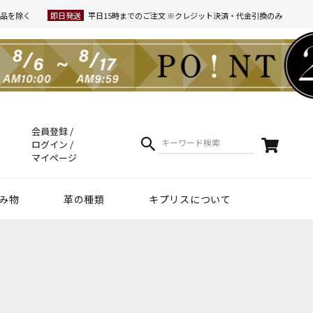
品を除く
即日発送
平日15時までのご注文 ※クレジット決済・代金引換のみ
会員登録
ログイン
マイページ
み物
革の種類
キプリスについて
クラフトマンシップ
ケア方法（Movie）
革について
コーディネート
幸運を招くヒント
Voice
夏財布特集
梅雨・夏向け
和柄デザイン
スマホファースト
コードバン商品
革で選ぶ
無料ラッピング
コードバン
ブライドルレザー
シュリンクレザー
リザード
天然藍染革
実店舗紹介
動画で知る キプリス
本当に良い革小物とは
革から入るモノ選び
革からモノができるまで
実は革ってサステナブル
エキゾチックレザー
カーフレザー
クロコダイル
黒桟革
ライス
ートウォッチ関連
リー