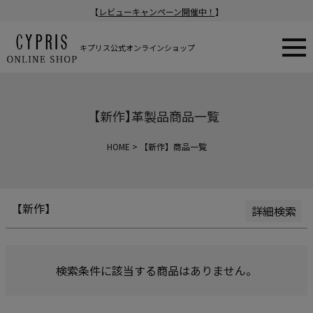
【
レビューキャンペーン開催中！
】
新着順
登録順
価格が安い順
キプリス公式オンラインショップ
価格が高い順
在庫なし商品
在庫なし商品を表示
【新作】革製品商品一覧
商品番号/JANコード
HOME
【新作】商品一覧
検索
【新作】
詳細検索
検索条件に該当する商品はありません。