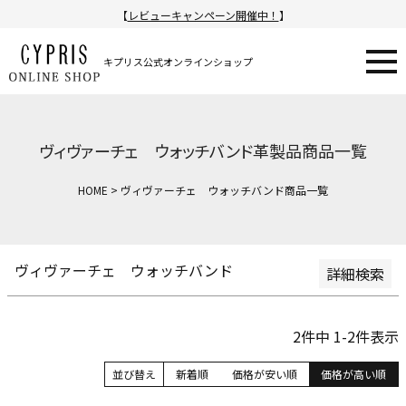
【
レビューキャンペーン開催中！
】
新着順
登録順
価格が安い順
キプリス公式オンラインショップ
価格が高い順
在庫なし商品
在庫なし商品を表示
ヴィヴァーチェ ウォッチバンド革製品商品一覧
商品番号/JANコード
HOME
ヴィヴァーチェ ウォッチバンド商品一覧
検索
ヴィヴァーチェ ウォッチバンド
詳細検索
2
件中
1
-
2
件表示
並び替え
新着順
価格が安い順
価格が高い順