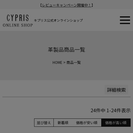
【
レビューキャンペーン開催中！
】
新着順
登録順
価格が安い順
キプリス公式オンラインショップ
価格が高い順
在庫なし商品
在庫なし商品を表示
革製品商品一覧
商品番号/JANコード
HOME
商品一覧
検索
詳細検索
24
件中
1
-
24
件表示
並び替え
新着順
価格が安い順
価格が高い順