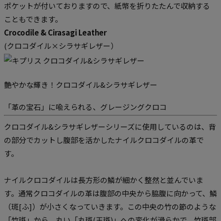
ポケットが付いておりますので、紙幣を折りたたんで収納する
こともできます。
Crocodile & Cirasagi Leather
(
クロコダイル×シラサギレザー
）
艶やかな輝き！クロコダイル&シラサギレザー
「革の宝石」に喩えられる、グレージングクロコ
クロコダイル&シラサギレザーシリーズに使用しているのは、背
の部分でカットし腹部を活かしたナイルクロコダイルの革で
す。
ナイルクロコダイルは長方形の鱗が細かく整然と並んでいま
す。通常クロコダイルの革は腹部の中央から脇腹に向かって、鱗
（斑[ふ]）が小さくなっていきます。この中央の竹の節のような
「竹斑」から、丸い「丸斑(玉斑)」への変化が滑らかで、竹斑部