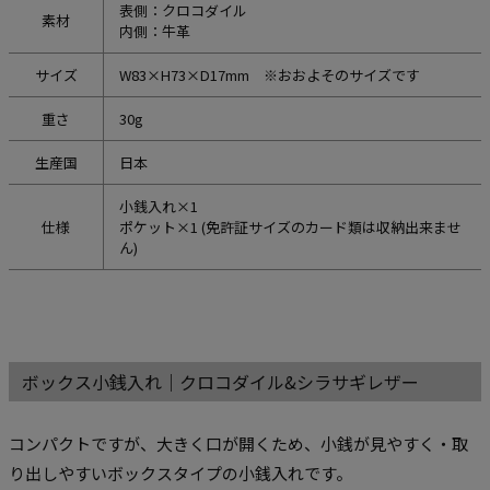
表側：クロコダイル
素材
内側：牛革
サイズ
W83×H73×D17mm ※おおよそのサイズです
重さ
30g
生産国
日本
小銭入れ×1
仕様
ポケット×1 (免許証サイズのカード類は収納出来ませ
ん)
ボックス小銭入れ｜クロコダイル&シラサギレザー
コンパクトですが、大きく口が開くため、小銭が見やすく・取
り出しやすいボックスタイプの小銭入れです。