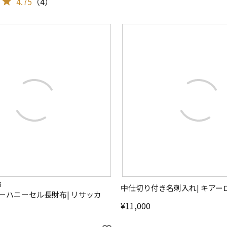
4.75
（
4
）
済
中仕切り付き名刺入れ| キアー
ーハニーセル長財布| リサッカ
¥
11,000