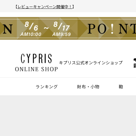
【
レビューキャンペーン開催中！
】
キプリス公式オンラインショップ
ランキング
財布・小物
鞄
財布
アクセサリー
2025年 年間人気ランキング
2024年 年間人気ランキング
メンズ人気ランキング
ウィメンズ人気ランキング
Z世代 人気ランキング
ミレニアル世代 人気ランキング
シニア世代 人気ランキング
ブリー
バック
クラッ
ウィメ
ハニーセル
靴ベラ・シューホーン
長財布
ウォッチバンド
二つ折り財布
キーケース