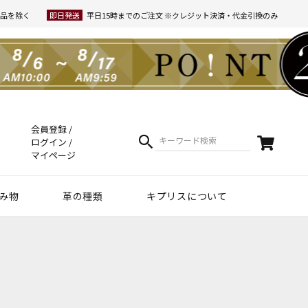
品を除く
即日発送
平日15時までのご注文 ※クレジット決済・代金引換のみ
会員登録
ログイン
マイページ
み物
革の種類
キプリスについて
クラフトマンシップ
ケア方法（Movie）
革について
コーディネート
幸運を招くヒント
Voice
夏財布特集
梅雨・夏向け
和柄デザイン
スマホファースト
コードバン商品
革で選ぶ
無料ラッピング
コードバン
ブライドルレザー
シュリンクレザー
リザード
天然藍染革
実店舗紹介
動画で知る キプリス
本当に良い革小物とは
革から入るモノ選び
革からモノができるまで
実は革ってサステナブル
エキゾチックレザー
カーフレザー
クロコダイル
黒桟革
ライス
ートウォッチ関連
リー