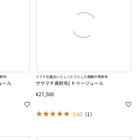
財布
ソフトな風合いとしっとりとした感触の革財布
ュール
ササマチ長財布| トゥージュール
¥
27,500
5.00
（
1
）