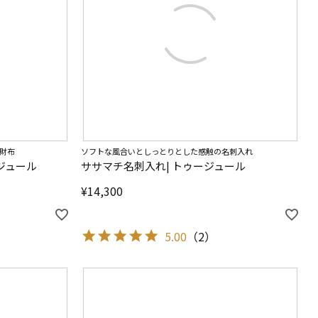
財布
ソフトな風合いとしっとりとした感触の名刺入れ
ジュール
ササマチ名刺入れ| トゥージュール
¥
14,300
5.00
（
2
）