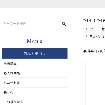
コンパクト財布
ウィメンズ
札バサミ・マネークリップ
7
件中
1
-
7
件
小銭入れ
ハニーセ
ウィメンズ
札バサミ
Men's
46
件中
1
-
30
商品カテゴリ
再販商品
名入れ商品
ハニーセル
長財布
二つ折り財布