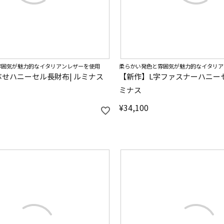
雰囲気が魅力的なイタリアンレザーを使用
柔らかい発色と雰囲気が魅力的なイタリア
せハニーセル長財布| ルミナス
【新作】L字ファスナーハニー
ミナス
¥
34,100