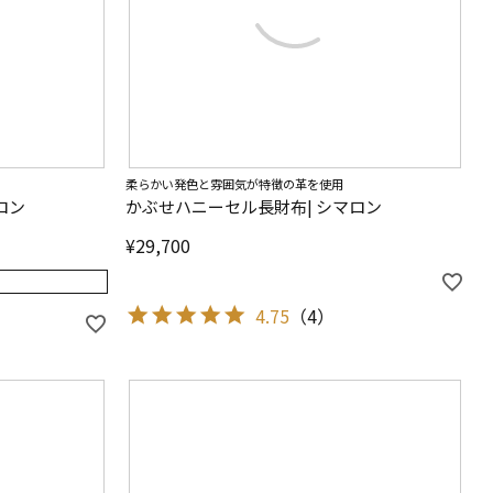
柔らかい発色と雰囲気が特徴の革を使用
ロン
かぶせハニーセル長財布| シマロン
¥
29,700
4.75
（
4
）