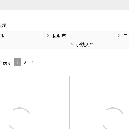
パスケース
フリコベルト
ケアグッズ
再販アイテム
表示
ル
長財布
二
小銭入れ
1
2
件表示