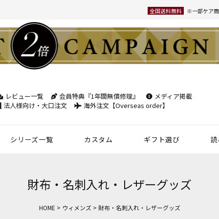
全国送料無料
※一部ケア商
レビュー一覧
会員特典『1年間無償修理』
メディア掲載
検索
法人様向け・大口注文
海外注文【Overseas order】
シリーズ一覧
カスタム
ギフト選び
読
革小物
ベルト
フケース
パック
チバッグ
ンズ
トートバッグ
ボディバッグ
ショルダーバッグ
シーン別鞄特集
コンパクト財布特集
オフィスレザー
名入れ商品
フラグメントケース
年齢で選ぶ
商品レビュー一覧
新商品
名刺入れ
30mm幅
スペシャルプ
財布・名刺入れ・レザーグッズ
ウィメンズ 名刺入れ
35mm幅
スマホ・スマ
HOME
ウィメンズ
財布・名刺入れ・レザーグッズ
カードケース
ロングベルト
ステーショナ