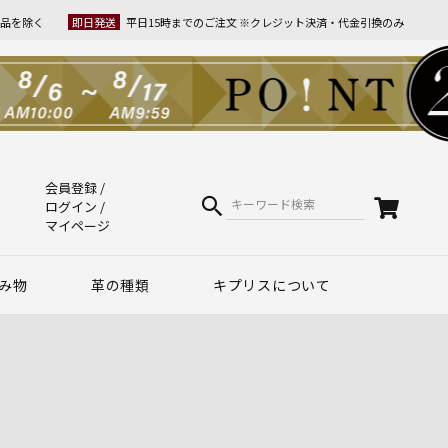
品を除く
即日発送
平日15時までのご注文 ※クレジット決済・代金引換のみ
会員登録
ログイン
マイページ
み物
革の種類
キプリスについて
クラフトマンシップ
ケア方法（Movie）
革について
コーディネート
幸運を招くヒント
Voice
夏財布特集
梅雨・夏向け
和柄デザイン
スマホファースト
コードバン商品
革で選ぶ
無料ラッピング
コードバン
ブライドルレザー
シュリンクレザー
リザード
天然藍染革
実店舗紹介
動画で知る キプリス
本当に良い革小物とは
革から入るモノ選び
革からモノができるまで
実は革ってサステナブル
エキゾチックレザー
カーフレザー
クロコダイル
黒桟革
ライス
ートウォッチ関連
リー