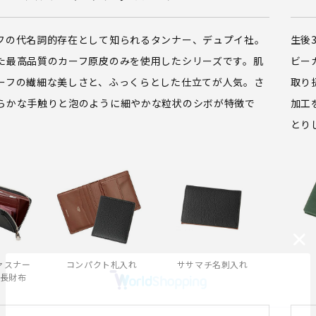
フの代名詞的存在として知られるタンナー、デュプイ社。
生後
た最高品質のカーフ原皮のみを使用したシリーズです。肌
ビー
ーフの繊細な美しさと、ふっくらとした仕立てが人気。さ
取り
らかな手触りと泡のように細やかな粒状のシボが特徴で
加工
とり
ァスナー
コンパクト札入れ
ササマチ名刺入れ
長財布