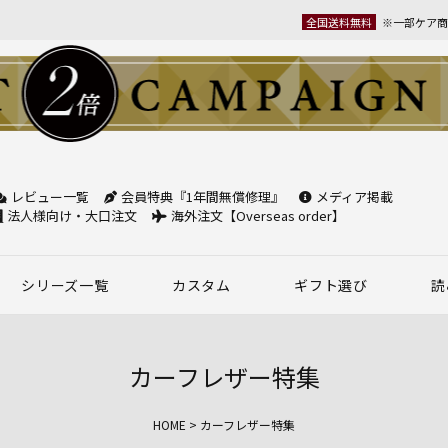
全国送料無料
※一部ケア商
レビュー一覧
会員特典『1年間無償修理』
メディア掲載
検索
法人様向け・大口注文
海外注文【Overseas order】
シリーズ一覧
カスタム
ギフト選び
読
革小物
ベルト
フケース
パック
チバッグ
ンズ
トートバッグ
ボディバッグ
ショルダーバッグ
シーン別鞄特集
コンパクト財布特集
オフィスレザー
名入れ商品
フラグメントケース
年齢で選ぶ
商品レビュー一覧
新商品
名刺入れ
30mm幅
スペシャルプ
カーフレザー特集
ウィメンズ 名刺入れ
35mm幅
スマホ・スマ
HOME
カーフレザー特集
カードケース
ロングベルト
ステーショナ