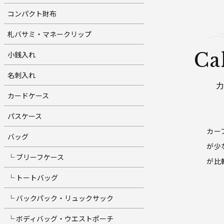
コンパクト財布
札バサミ・マネークリップ
Ca
小銭入れ
名刺入れ
カードケース
パスケース
カー
バッグ
が少
└ ブリーフケース
が比
└ トートバッグ
└ バックパック・リュックサック
└ ボディバッグ・ウエストポーチ