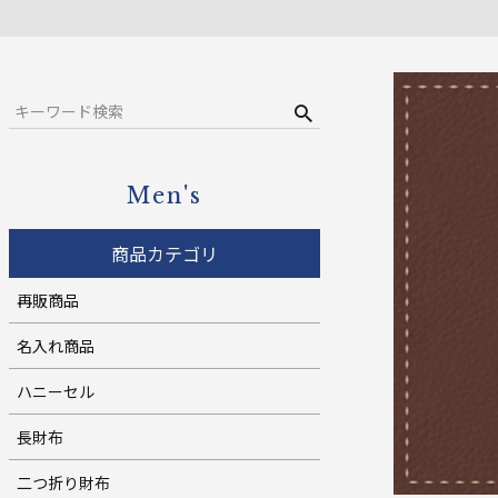
コンパクト財布
ウィメンズ
札バサミ・マネークリップ
小銭入れ
ウィメンズ
Men's
商品カテゴリ
再販商品
名入れ商品
ハニーセル
長財布
二つ折り財布