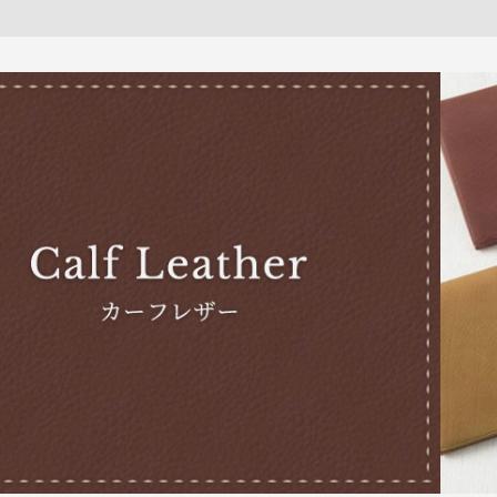
パスケース
フリコベルト
ケアグッズ
再販アイテム