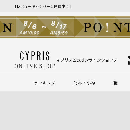
【
レビューキャンペーン開催中！
】
キプリス公式オンラインショップ
ランキング
財布・小物
鞄
財布
アクセサリー
2025年 年間人気ランキング
2024年 年間人気ランキング
メンズ人気ランキング
ウィメンズ人気ランキング
Z世代 人気ランキング
ミレニアル世代 人気ランキング
シニア世代 人気ランキング
ブリー
バック
クラッ
ウィメ
ハニーセル
靴ベラ・シューホーン
長財布
ウォッチバンド
二つ折り財布
キーケース