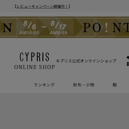
【
レビューキャンペーン開催中！
】
キプリス公式オンラインショップ
ランキング
財布・小物
鞄
財布
アクセサリー
2025年 年間人気ランキング
2024年 年間人気ランキング
メンズ人気ランキング
ウィメンズ人気ランキング
Z世代 人気ランキング
ミレニアル世代 人気ランキング
シニア世代 人気ランキング
ブリー
バック
クラッ
ウィメ
ハニーセル
靴ベラ・シューホーン
長財布
ウォッチバンド