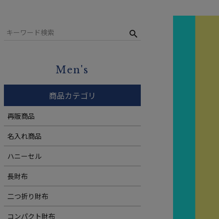
二つ折り財布
キーケース
コンパクト財布
ウィメンズ
札バサミ・マネークリップ
小銭入れ
Men's
ウィメンズ
商品カテゴリ
再販商品
名入れ商品
ハニーセル
長財布
二つ折り財布
コンパクト財布