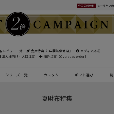
全国送料無料
※一部ケア商
レビュー一覧
会員特典『1年間無償修理』
メディア掲載
検索
法人様向け・大口注文
海外注文【Overseas order】
シリーズ一覧
カスタム
ギフト選び
読
革小物
ベルト
フケース
パック
チバッグ
ンズ
トートバッグ
ボディバッグ
ショルダーバッグ
シーン別鞄特集
コンパクト財布特集
オフィスレザー
名入れ商品
フラグメントケース
年齢で選ぶ
商品レビュー一覧
新商品
名刺入れ
30mm幅
スペシャルプ
夏財布特集
ウィメンズ 名刺入れ
35mm幅
スマホ・スマ