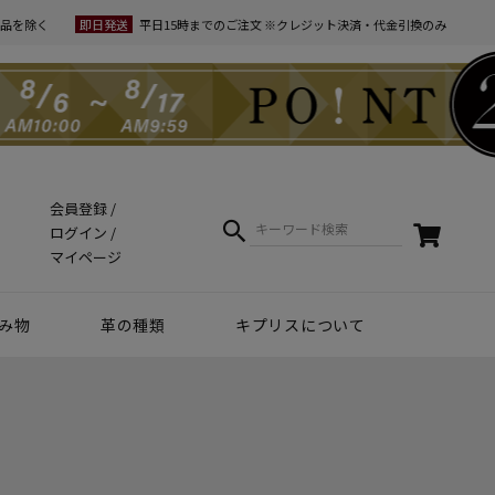
品を除く
即日発送
平日15時までのご注文 ※クレジット決済・代金引換のみ
会員登録
ログイン
マイページ
み物
革の種類
キプリスについて
クラフトマンシップ
ケア方法（Movie）
革について
コーディネート
幸運を招くヒント
Voice
夏財布特集
梅雨・夏向け
和柄デザイン
スマホファースト
コードバン商品
革で選ぶ
無料ラッピング
コードバン
ブライドルレザー
シュリンクレザー
リザード
天然藍染革
実店舗紹介
動画で知る キプリス
本当に良い革小物とは
革から入るモノ選び
革からモノができるまで
実は革ってサステナブル
エキゾチックレザー
カーフレザー
クロコダイル
黒桟革
ライス
ートウォッチ関連