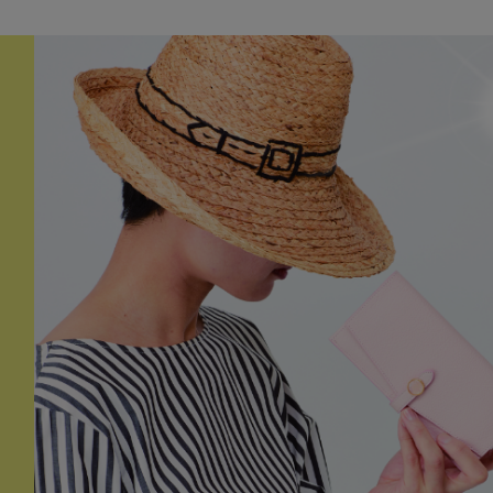
カードケース
ロングベルト
ステーショナ
パスケース
フリコベルト
ケアグッズ
再販アイテム