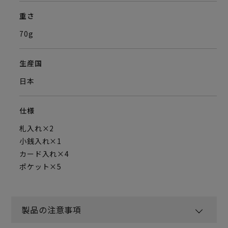
重さ
70g
生産国
日本
仕様
札入れ×2
小銭入れ×1
カード入れ×4
ポケット×5
製品の注意事項