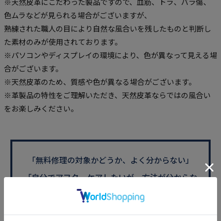
※天然皮革にこだわった製品ですので、血筋、トラ、バラ傷、
色ムラなどが見られる場合がございますが、
熟練された職人の目により自然な風合いを残したものと判断し
た素材のみが使用されております。
※パソコンやディスプレイの環境により、色が異なって見える場
合がございます。
※天然皮革のため、質感や色が異なる場合がございます。
※革製品の特性をご理解いただき、天然皮革ならではの風合い
をお楽しみください。
「無料修理の対象かどうか、よく分からない」
「自分でアフターケアしたいが、方法が分からな
い」といった
お客様からよくお寄せいただくご質
問にお答えしました。