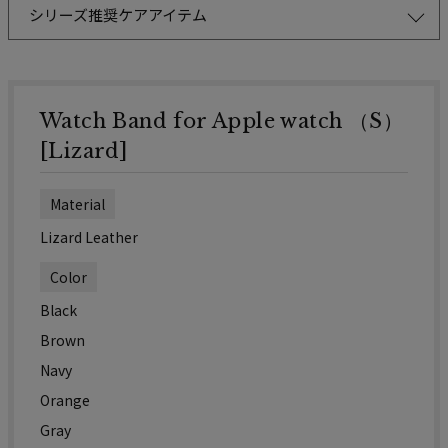
シリーズ推奨ケアアイテム
Watch Band for Apple watch （S）
[Lizard]
Material
Lizard Leather
Color
Black
Brown
Navy
Orange
Gray