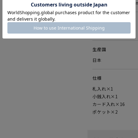
W190×H98×D2
重さ
165g
生産国
日本
仕様
札入れ×1
小銭入れ×1
カード入れ×16
ポケット×2