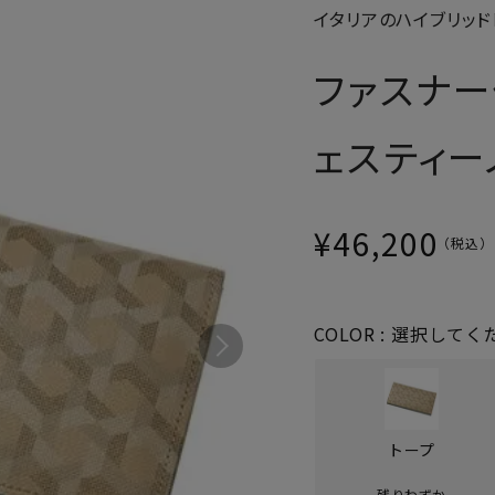
イタリアのハイブリッ
パスケース
フリコベルト
ケアグッズ
ファスナ
再販アイテム
ェスティー
¥
46,200
COLOR
選択してく
トープ
残りわずか