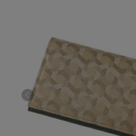
コンパクト財布
ウィメンズ
札バサミ・マネークリップ
小銭入れ
ウィメンズ