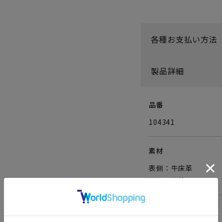
各種お支払い方法
製品詳細
品番
104341
素材
表側：牛床革
内側：牛革
サイズ