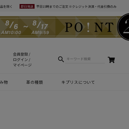
品を除く
即日発送
平日15時までのご注文 ※クレジット決済・代金引換のみ
会員登録
ログイン
マイページ
み物
革の種類
キプリスについて
クラフトマンシップ
ケア方法（Movie）
革について
コーディネート
幸運を招くヒント
Voice
夏財布特集
梅雨・夏向け
和柄デザイン
スマホファースト
コードバン商品
革で選ぶ
無料ラッピング
コードバン
ブライドルレザー
シュリンクレザー
リザード
天然藍染革
実店舗紹介
動画で知る キプリス
本当に良い革小物とは
革から入るモノ選び
革からモノができるまで
実は革ってサステナブル
エキゾチックレザー
カーフレザー
クロコダイル
黒桟革
ライス
ートウォッチ関連
リー