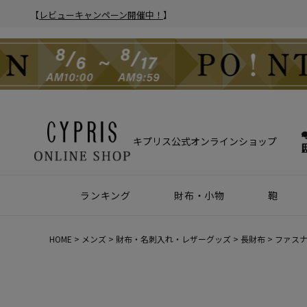
【
レビューキャンペーン開催中！
】
キプリス公式オンラインショップ
ランキング
財布・小物
鞄
財布
アクセサリー
2025年 年間人気ランキング
2024年 年間人気ランキング
メンズ人気ランキング
ウィメンズ人気ランキング
Z世代 人気ランキング
ミレニアル世代 人気ランキング
シニア世代 人気ランキング
ブリー
バック
クラッ
ウィメ
HOME
メンズ
財布・名刺入れ・レザーグッズ
長財布
ファスナ
ハニーセル
靴ベラ・シューホーン
長財布
ウォッチバンド
二つ折り財布
キーケース