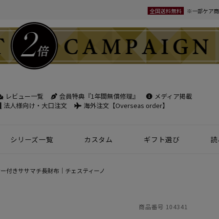
全国送料無料
※一部ケア商
レビュー一覧
会員特典『1年間無償修理』
メディア掲載
検索
法人様向け・大口注文
海外注文【Overseas order】
シリーズ一覧
カスタム
ギフト選び
読
革小物
ベルト
フケース
パック
チバッグ
ンズ
トートバッグ
ボディバッグ
ショルダーバッグ
シーン別鞄特集
コンパクト財布特集
オフィスレザー
名入れ商品
フラグメントケース
年齢で選ぶ
商品レビュー一覧
新商品
ー付きササマチ長財布｜チェスティーノ
名刺入れ
30mm幅
スペシャルプ
ウィメンズ 名刺入れ
35mm幅
スマホ・スマ
商品番号
104341
カードケース
ロングベルト
ステーショナ