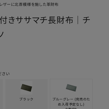
ドレザーに北斎模様を施した革財布
ー付きササマチ長財布｜チ
ノ
ださい
ブラック
ブルーグレー (完売のた
め入荷予定なし)
在庫切れ