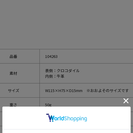
品番
104263
表側：クロコダイル
素材
内側：牛革
サイズ
W115×H75×D15mm ※おおよそのサイズです
重さ
50g
生産国
日本