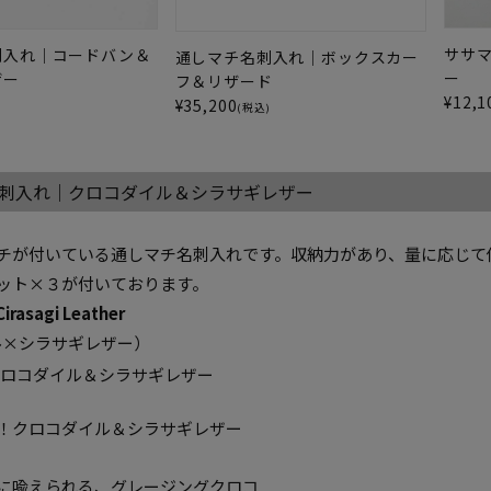
ササ
刺入れ｜コードバン＆
通しマチ名刺入れ｜ボックスカー
ー
ザー
フ＆リザード
¥
12,1
¥
35,200
)
(税込)
刺入れ｜クロコダイル＆シラサギレザー
チが付いている通しマチ名刺入れです。収納力があり、量に応じて
ット×３が付いております。
Cirasagi Leather
ル×シラサギレザー
）
！クロコダイル＆シラサギレザー
に喩えられる、グレージングクロコ