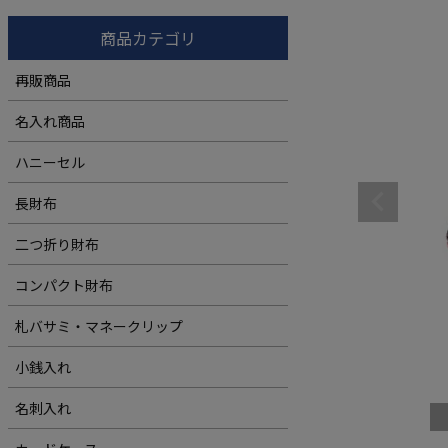
コンパクト財布
ウィメンズ
商品カテゴリ
札バサミ・マネークリップ
再販商品
小銭入れ
名入れ商品
ウィメンズ
ハニーセル
長財布
二つ折り財布
コンパクト財布
札バサミ・マネークリップ
小銭入れ
名刺入れ