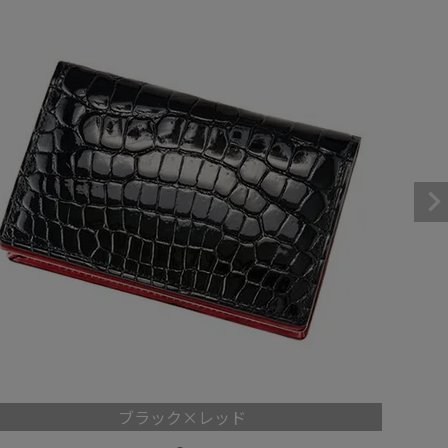
パスケース
フリコベルト
ケアグッズ
再販アイテム
ブラック×レッド