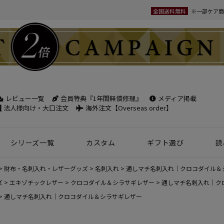
全国送料無料
※一部ケア商
レビュー一覧
会員特典『1年間無償修理』
メディア掲載
検索
法人様向け・大口注文
海外注文【Overseas order】
シリーズ一覧
カスタム
ギフト選び
読
革小物
ベルト
フケース
パック
チバッグ
ンズ
トートバッグ
ボディバッグ
ショルダーバッグ
シーン別鞄特集
コンパクト財布特集
オフィスレザー
名入れ商品
フラグメントケース
年齢で選ぶ
商品レビュー一覧
新商品
財布・名刺入れ・レザーグッズ
名刺入れ
通しマチ名刺入れ｜クロコダイル＆
名刺入れ
30mm幅
スペシャルプ
ズ
エキゾチックレザー
クロコダイル＆シラサギレザー
通しマチ名刺入れ｜ク
通しマチ名刺入れ｜クロコダイル＆シラサギレザー
ウィメンズ 名刺入れ
35mm幅
スマホ・スマ
カードケース
ロングベルト
ステーショナ