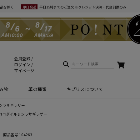
品を除く
即日発送
平日15時までのご注文 ※クレジット決済・代金引換のみ
会員登録
ログイン
マイページ
み物
革の種類
キプリスについて
クラフトマンシップ
ケア方法（Movie）
革について
コーディネート
幸運を招くヒント
Voice
夏財布特集
梅雨・夏向け
和柄デザイン
スマホファースト
コードバン商品
革で選ぶ
無料ラッピング
コードバン
ブライドルレザー
シュリンクレザー
リザード
天然藍染革
実店舗紹介
動画で知る キプリス
本当に良い革小物とは
革から入るモノ選び
革からモノができるまで
実は革ってサステナブル
エキゾチックレザー
カーフレザー
クロコダイル
黒桟革
シラサギレザー
ライス
ロコダイル＆シラサギレザー
ートウォッチ関連
商品番号
104263
リー