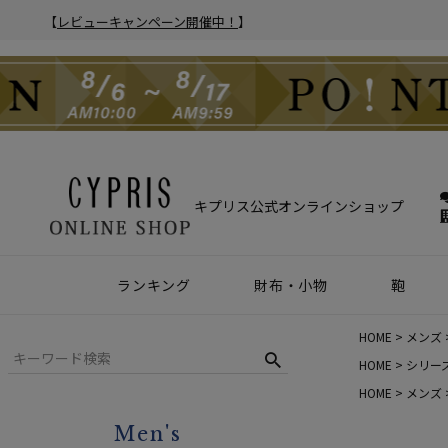
【
レビューキャンペーン開催中！
】
キプリス公式オンラインショップ
ランキング
財布・小物
鞄
財布
アクセサリー
2025年 年間人気ランキング
2024年 年間人気ランキング
メンズ人気ランキング
ウィメンズ人気ランキング
Z世代 人気ランキング
ミレニアル世代 人気ランキング
シニア世代 人気ランキング
ブリー
バック
クラッ
ウィメ
HOME
メンズ
ハニーセル
靴ベラ・シューホーン
HOME
シリー
HOME
メンズ
長財布
ウォッチバンド
Men's
二つ折り財布
キーケース