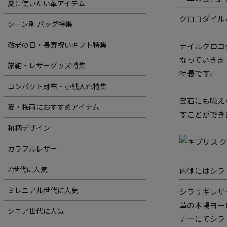
夏に使いたい革アイテム
クロコダイル
シーン別 バッグ特集
敬老の日・長寿祝いギフト特集
ナイルクロコ
なっていきま
旅鞄・レザーグッズ特集
特長です。
コンパクト財布・小銭入れ特集
宝石にも喩え
夏・梅雨におすすめアイテム
すことができ
和柄デザイン
カラフルレザー
Z世代に人気
内側にはシラ
ミレニアル世代に人気
シラサギレザ
革の本場ヨー
シニア世代に人気
ナーにてシラ