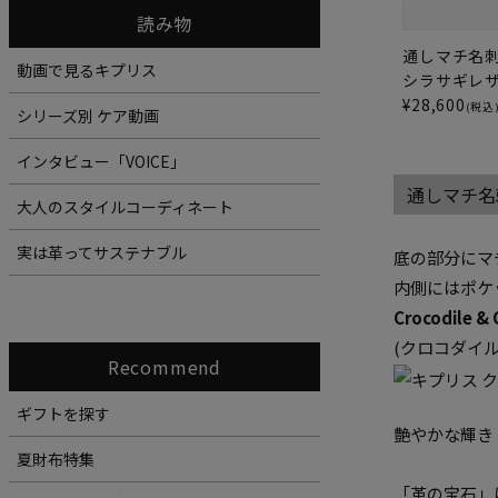
読み物
通しマチ名
動画で見るキプリス
シラサギレ
¥
28,600
(税込
シリーズ別 ケア動画
インタビュー「VOICE」
通しマチ名
大人のスタイルコーディネート
実は革ってサステナブル
底の部分にマ
内側にはポケ
Crocodile & 
(
クロコダイ
Recommend
ギフトを探す
艶やかな輝き
夏財布特集
「革の宝石」