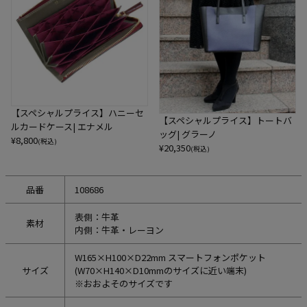
【スペシャルプライス】ハニーセ
【スペシャルプライス】トートバ
ルカードケース| エナメル
ッグ| グラーノ
¥
8,800
(税込)
¥
20,350
(税込)
品番
108686
表側：牛革
素材
内側：牛革・レーヨン
W165×H100×D22mm スマートフォンポケット
サイズ
(W70×H140×D10mmのサイズに近い端末)
※おおよそのサイズです