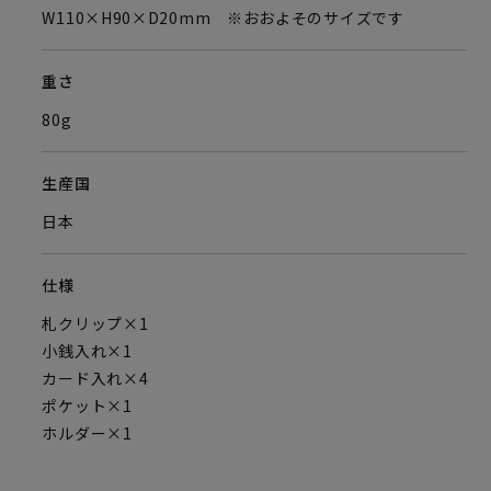
W110×H90×D20mm ※おおよそのサイズです
重さ
80g
生産国
日本
仕様
札クリップ×1
小銭入れ×1
カード入れ×4
ポケット×1
ホルダー×1