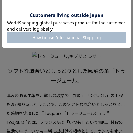
お札を挟むクリップは、適度なホールド力でお札をしっか
りと押さえることができます。
シリーズ説明
ソフトな風合いとしっとりとした感触の革「トゥ
ージュール」
厚みのある牛革を、鞣しの段階で「加脂」「シボ出し」の工程
を2度繰り返し行うことで、
このソフトな風合いとしっとりとし
た感触を実現した『Toujours（トゥージュール）』。
”
Toujours ”とは、フランス語で「いつも」という意味。
普段の
生活の中で、いつも一緒に出掛ける相棒として、オンでもオフ