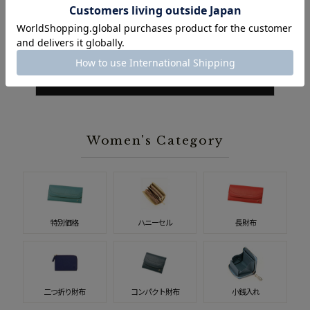
ッカ
き)| トゥージュール
¥30,800（税込）
¥22,000（税込）
ウィメンズ人気ランキング一覧
Women's Category
特別価格
ハニーセル
長財布
二つ折り財布
コンパクト財布
小銭入れ