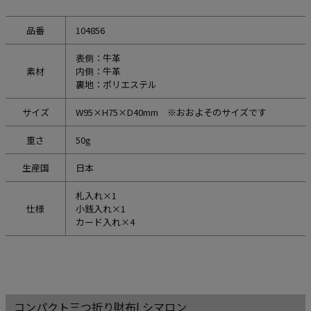
品番
104856
表側：牛革
素材
内側：牛革
裏地：ポリエステル
サイズ
W95×H75×D40mm ※おおよそのサイズです
重さ
50g
生産国
日本
札入れ×1
仕様
小銭入れ×1
カード入れ×4
コンパクト三つ折り財布| シマロン