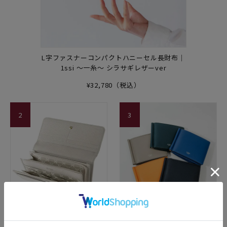
L字ファスナーコンパクトハニーセル長財布｜
1ssi ～一糸～ シラサギレザーver
¥32,780（税込）
2
3
かぶせハニーセル長財布| リサ
札ばさみ(外BOX小銭入れ付