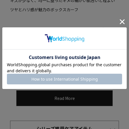
キズが少なく、均一に整ったキメの細かい肌合いと程よい
ツヤとハリ感が魅力のボックスカーフ
このシリーズはボックスカーフ専門のタンナーにて鞣された
革を使用しております。質の高いヨーロッパ原皮をミネラル
豊富な水に恵まれた環境で鞣しており、キズが少なく均一に
整ったキメの細かい肌あいと、程良いツヤやハリ感が特長
で、製品となった時の出来栄えが大変美しい高級感を感じさ
せます。
Read More
シリーズ推奨ケアアイテム