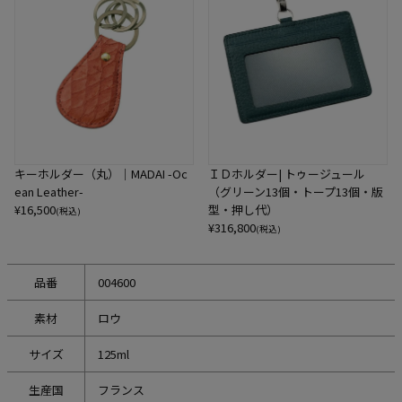
キーホルダー（丸）｜MADAI -Oc
ＩＤホルダー| トゥージュール
ean Leather-
（グリーン13個・トープ13個・版
¥
16,500
型・押し代）
(税込)
¥
316,800
(税込)
品番
004600
素材
ロウ
サイズ
125ml
生産国
フランス