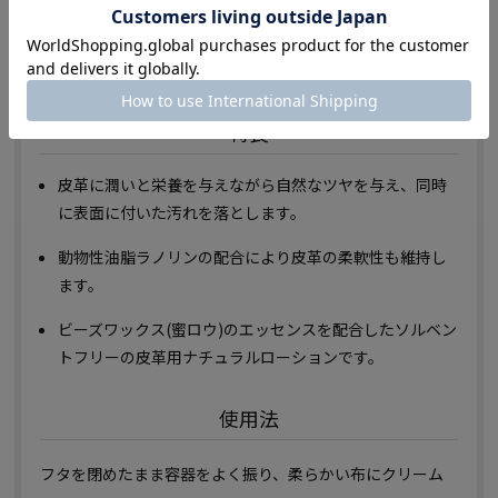
スムースレザー(一般的な光沢のある表革)・ガラス革レザ
ー・ブライドルレザー(ロウ引き革)の財布、ベルト、鞄、バ
ッグ、手帳及び合成皮革製品。
特長
皮革に潤いと栄養を与えながら自然なツヤを与え、同時
に表面に付いた汚れを落とします。
動物性油脂ラノリンの配合により皮革の柔軟性も維持し
ます。
ビーズワックス(蜜ロウ)のエッセンスを配合したソルベン
トフリーの皮革用ナチュラルローションです。
使用法
フタを閉めたまま容器をよく振り、柔らかい布にクリーム