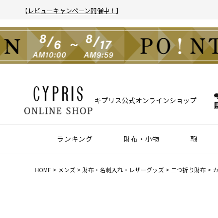
【
レビューキャンペーン開催中！
】
キプリス公式オンラインショップ
ランキング
財布・小物
鞄
財布
アクセサリー
2025年 年間人気ランキング
2024年 年間人気ランキング
メンズ人気ランキング
ウィメンズ人気ランキング
Z世代 人気ランキング
ミレニアル世代 人気ランキング
シニア世代 人気ランキング
ブリー
バック
クラッ
ウィメ
HOME
メンズ
財布・名刺入れ・レザーグッズ
二つ折り財布
カ
ハニーセル
靴ベラ・シューホーン
長財布
ウォッチバンド
二つ折り財布
キーケース