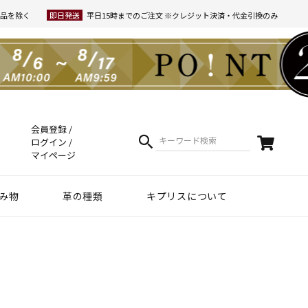
品を除く
即日発送
平日15時までのご注文 ※クレジット決済・代金引換のみ
会員登録
ログイン
マイページ
み物
革の種類
キプリスについて
クラフトマンシップ
ケア方法（Movie）
革について
コーディネート
幸運を招くヒント
Voice
夏財布特集
梅雨・夏向け
和柄デザイン
スマホファースト
コードバン商品
革で選ぶ
無料ラッピング
コードバン
ブライドルレザー
シュリンクレザー
リザード
天然藍染革
実店舗紹介
動画で知る キプリス
本当に良い革小物とは
革から入るモノ選び
革からモノができるまで
実は革ってサステナブル
エキゾチックレザー
カーフレザー
クロコダイル
黒桟革
ライス
ートウォッチ関連
リー