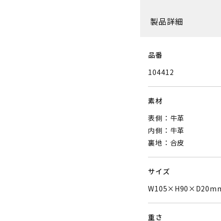
製品詳細
品番
104412
素材
表側：牛革
内側：牛革
裏地：合皮
サイズ
W105×H90×D2
重さ