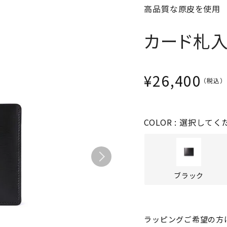
高品質な原皮を使用
パスケース
フリコベルト
ケアグッズ
カード札
再販アイテム
¥
26,400
COLOR
選択してく
ブラック
ラッピングご希望の方