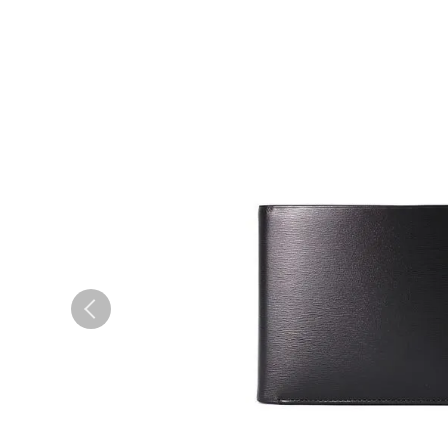
コンパクト財布
ウィメンズ
札バサミ・マネークリップ
小銭入れ
ウィメンズ