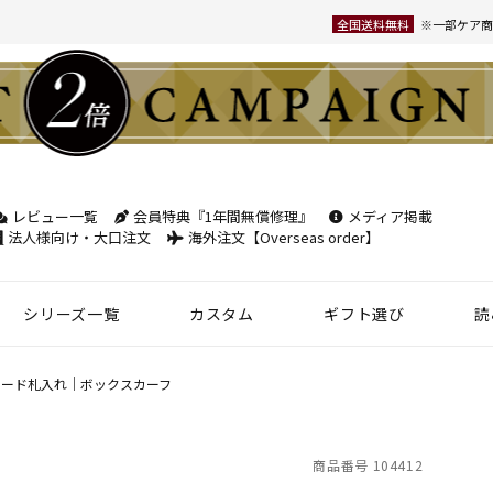
全国送料無料
※一部ケア商
レビュー一覧
会員特典『1年間無償修理』
メディア掲載
検索
法人様向け・大口注文
海外注文【Overseas order】
シリーズ一覧
カスタム
ギフト選び
読
革小物
ベルト
フケース
パック
チバッグ
ンズ
トートバッグ
ボディバッグ
ショルダーバッグ
シーン別鞄特集
コンパクト財布特集
オフィスレザー
名入れ商品
フラグメントケース
年齢で選ぶ
商品レビュー一覧
新商品
ード札入れ｜ボックスカーフ
名刺入れ
30mm幅
スペシャルプ
ウィメンズ 名刺入れ
35mm幅
スマホ・スマ
商品番号
104412
カードケース
ロングベルト
ステーショナ