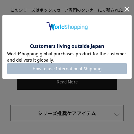
このシリーズはボックスカーフ専門のタンナーにて鞣された
革を使用しております。質の高いヨーロッパ原皮をミネラル
豊富な水に恵まれた環境で鞣しており、キズが少なく均一に
整ったキメの細かい肌あいと、程良いツヤやハリ感が特長
で、製品となった時の出来栄えが大変美しい高級感を感じさ
せます。
Read More
シリーズ推奨ケアアイテム