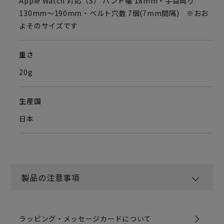
Apple Watch 対応（S） バンド幅 18mm・手首周り
130mm〜190mm・ベルト穴数 7個(7mm間隔) ※おお
よそのサイズです
重さ
20g
生産国
日本
製品の注意事項
ラッピング・メッセージカードについて