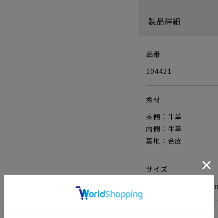
製品詳細
品番
104421
素材
表側：牛革
内側：牛革
裏地：合皮
サイズ
W110×H75×D1
重さ