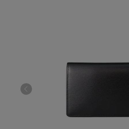
コンパクト財布
ウィメンズ
札バサミ・マネークリップ
小銭入れ
ウィメンズ