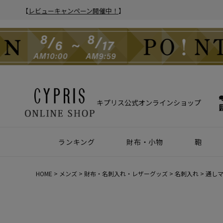
【
レビューキャンペーン開催中！
】
キプリス公式オンラインショップ
ランキング
財布・小物
鞄
財布
アクセサリー
2025年 年間人気ランキング
2024年 年間人気ランキング
メンズ人気ランキング
ウィメンズ人気ランキング
Z世代 人気ランキング
ミレニアル世代 人気ランキング
シニア世代 人気ランキング
ブリー
バック
クラッ
ウィメ
HOME
メンズ
財布・名刺入れ・レザーグッズ
名刺入れ
通しマ
ハニーセル
靴ベラ・シューホーン
長財布
ウォッチバンド
二つ折り財布
キーケース