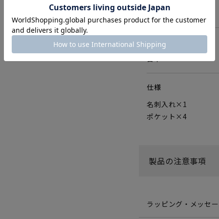
45g
生産国
日本
仕様
名刺入れ×1
ポケット×4
製品の注意事項
ラッピング・メッセー