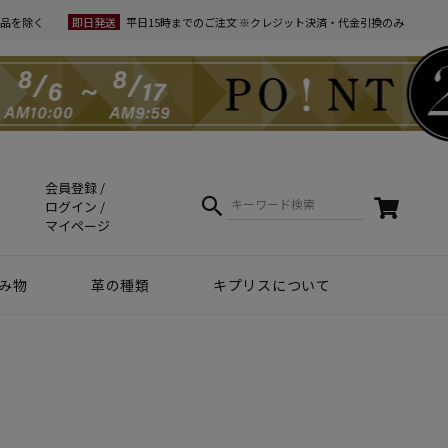
品を除く
即日発送
平日15時までのご注文 ※クレジット決済・代金引換のみ
会員登録
ログイン
マイページ
み物
革の種類
キプリスについて
クラフトマンシップ
ケア方法（Movie）
革について
コーディネート
幸運を招くヒント
Voice
夏財布特集
梅雨・夏向け
和柄デザイン
スマホファースト
コードバン商品
革で選ぶ
無料ラッピング
コードバン
ブライドルレザー
シュリンクレザー
リザード
天然藍染革
実店舗紹介
動画で知る キプリス
本当に良い革小物とは
革から入るモノ選び
革からモノができるまで
実は革ってサステナブル
エキゾチックレザー
カーフレザー
クロコダイル
黒桟革
ライス
ートウォッチ関連
リー