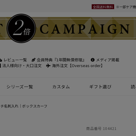
全国送料無料
※一部ケア商
レビュー一覧
会員特典『1年間無償修理』
メディア掲載
検索
法人様向け・大口注文
海外注文【Overseas order】
シリーズ一覧
カスタム
ギフト選び
読
革小物
ベルト
フケース
パック
チバッグ
ンズ
トートバッグ
ボディバッグ
ショルダーバッグ
シーン別鞄特集
コンパクト財布特集
オフィスレザー
名入れ商品
フラグメントケース
年齢で選ぶ
商品レビュー一覧
新商品
チ名刺入れ｜ボックスカーフ
名刺入れ
30mm幅
スペシャルプ
ウィメンズ 名刺入れ
35mm幅
スマホ・スマ
商品番号
104421
カードケース
ロングベルト
ステーショナ