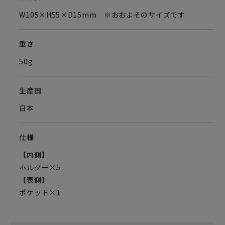
W105×H55×D15mm ※おおよそのサイズです
重さ
50g
生産国
日本
仕様
【内側】
ホルダー×5
【表側】
ポケット×1