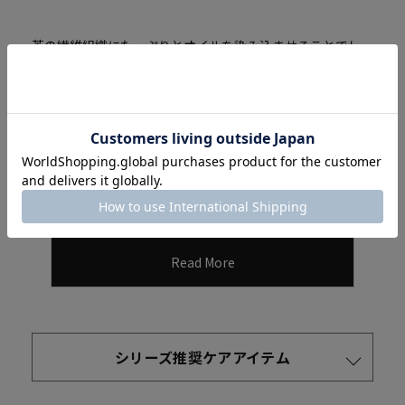
革の繊維組織にたっぷりとオイルを染み込ませることでし
っとりとソフトな感触を生み出していて、それでいて油分の
ベタツキがなく、むしろサラっとした手触りがシルクに似
ていることから“シルキーキップ”と呼ばれています。生後6
カ月から2年くらいまでの牛革素材“キップ”は使い込むうち
に銀面がほどよく潰れ、つやが増していきます。
Read More
シリーズ推奨ケアアイテム