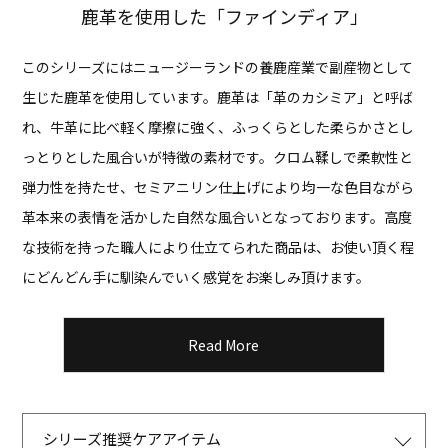
鹿革を使用した「ファインディア」
このシリーズにはニュージーランドの養鹿産業で副産物として
生じた鹿革を使用しています。
鹿革は「革のカシミア」と呼ば
れ、牛革に比べ軽く摩擦に強く、
ふっくらとした柔らかさとし
っとりとした風合いが特徴の素材です。
クロム鞣しで柔軟性と
弾力性を持たせ、セミアニリン仕上げにより均一な色目ながら
革本来の表情を活かした自然な風合いとなっております。
高度
な技術を持った職人により仕立てられた商品は、
お使い頂く程
にどんどん手に馴染んでいく感覚をお楽しみ頂けます。
Read More
シリーズ推奨ケアアイテム