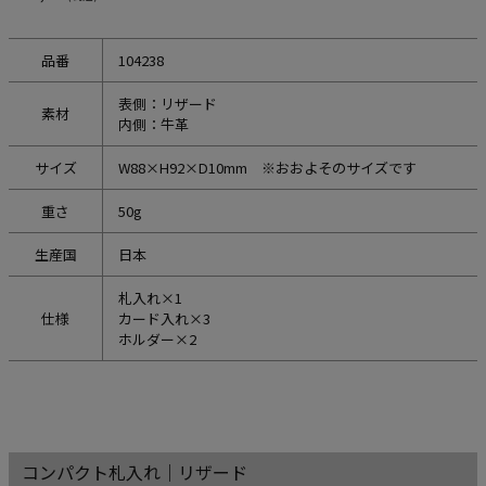
品番
104238
表側：リザード
素材
内側：牛革
サイズ
W88×H92×D10mm ※おおよそのサイズです
重さ
50g
生産国
日本
札入れ×1
仕様
カード入れ×3
ホルダー×2
コンパクト札入れ｜リザード