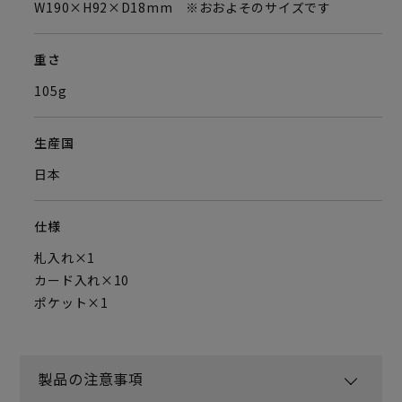
W190×H92×D18mm ※おおよそのサイズです
重さ
105g
生産国
日本
仕様
札入れ×1
カード入れ×10
ポケット×1
製品の注意事項