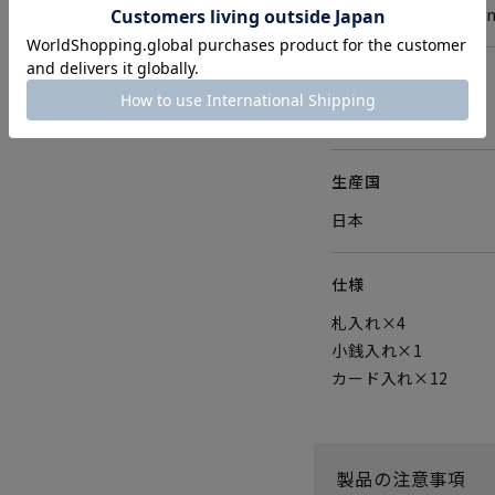
W194×H95×D2
重さ
180g
生産国
日本
仕様
札入れ×4
小銭入れ×1
カード入れ×12
製品の注意事項