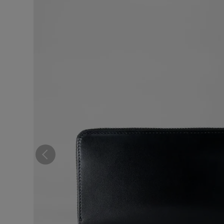
コンパクト財布
ウィメンズ
札バサミ・マネークリップ
小銭入れ
ウィメンズ