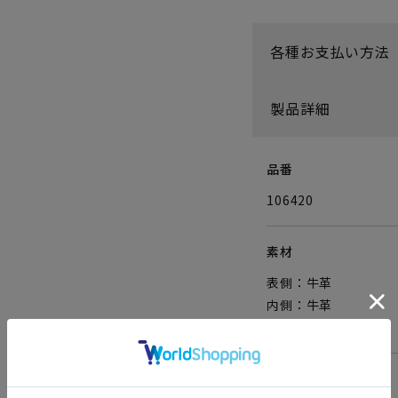
各種お支払い方法
製品詳細
品番
106420
素材
表側：牛革
内側：牛革
裏地：コットン
サイズ