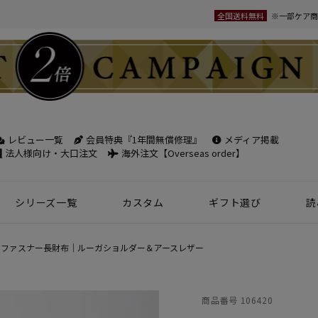
全国送料無料
※一部ケア商
レビュー一覧
会員特典『1年間無償修理』
メディア掲載
検索
法人様向け・大口注文
海外注文【Overseas order】
シリーズ一覧
カスタム
ギフト選び
読
革小物
ベルト
フケース
パック
チバッグ
ンズ
トートバッグ
ボディバッグ
ショルダーバッグ
シーン別鞄特集
コンパクト財布特集
オフィスレザー
名入れ商品
フラグメントケース
年齢で選ぶ
商品レビュー一覧
新商品
ファスナー長財布｜ルーガショルダー＆アースレザー
名刺入れ
30mm幅
スペシャルプ
ウィメンズ 名刺入れ
35mm幅
スマホ・スマ
商品番号
106420
カードケース
ロングベルト
ステーショナ