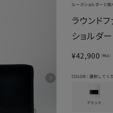
ルーガショルダーと栃
パスケース
フリコベルト
ケアグッズ
ラウンド
再販アイテム
ショルダー
¥
42,900
COLOR
選択してく
ブラック