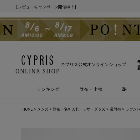
【
レビューキャンペーン開催中！
】
キプリス公式オンラインショップ
ランキング
財布・小物
鞄
財布
アクセサリー
2025年 年間人気ランキング
2024年 年間人気ランキング
メンズ人気ランキング
ウィメンズ人気ランキング
Z世代 人気ランキング
ミレニアル世代 人気ランキング
シニア世代 人気ランキング
ブリー
バック
クラッ
ウィメ
HOME
メンズ
財布・名刺入れ・レザーグッズ
長財布
ラウンド
ハニーセル
靴ベラ・シューホーン
長財布
ウォッチバンド
二つ折り財布
キーケース