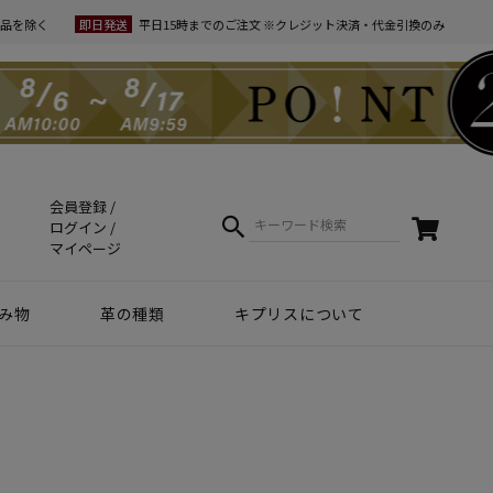
品を除く
即日発送
平日15時までのご注文 ※クレジット決済・代金引換のみ
会員登録
ログイン
マイページ
み物
革の種類
キプリスについて
クラフトマンシップ
ケア方法（Movie）
革について
コーディネート
幸運を招くヒント
Voice
夏財布特集
梅雨・夏向け
和柄デザイン
スマホファースト
コードバン商品
革で選ぶ
無料ラッピング
コードバン
ブライドルレザー
シュリンクレザー
リザード
天然藍染革
実店舗紹介
動画で知る キプリス
本当に良い革小物とは
革から入るモノ選び
革からモノができるまで
実は革ってサステナブル
エキゾチックレザー
カーフレザー
クロコダイル
黒桟革
ライス
ートウォッチ関連
リー