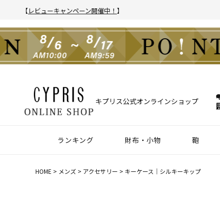
【
レビューキャンペーン開催中！
】
キプリス公式オンラインショップ
ランキング
財布・小物
鞄
財布
アクセサリー
2025年 年間人気ランキング
2024年 年間人気ランキング
メンズ人気ランキング
ウィメンズ人気ランキング
Z世代 人気ランキング
ミレニアル世代 人気ランキング
シニア世代 人気ランキング
ブリー
バック
クラッ
ウィメ
HOME
メンズ
アクセサリー
キーケース｜シルキーキップ
ハニーセル
靴ベラ・シューホーン
長財布
ウォッチバンド
二つ折り財布
キーケース