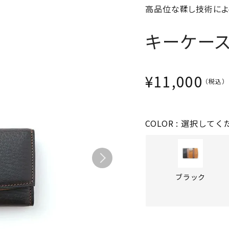
高品位な鞣し技術によ
パスケース
フリコベルト
ケアグッズ
キーケー
再販アイテム
¥
11,000
COLOR
選択してく
ブラック