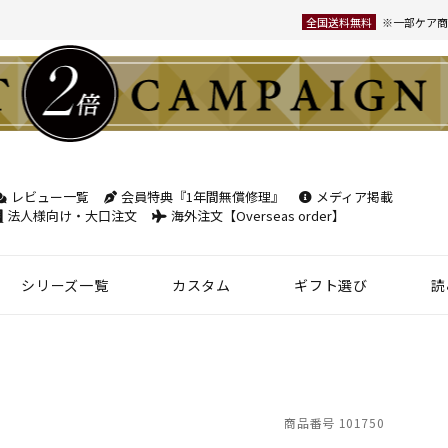
全国送料無料
※一部ケア商
レビュー一覧
会員特典『1年間無償修理』
メディア掲載
検索
法人様向け・大口注文
海外注文【Overseas order】
シリーズ一覧
カスタム
ギフト選び
読
革小物
ベルト
フケース
パック
チバッグ
ンズ
トートバッグ
ボディバッグ
ショルダーバッグ
シーン別鞄特集
コンパクト財布特集
オフィスレザー
名入れ商品
フラグメントケース
年齢で選ぶ
商品レビュー一覧
新商品
名刺入れ
30mm幅
スペシャルプ
ウィメンズ 名刺入れ
35mm幅
スマホ・スマ
商品番号
101750
カードケース
ロングベルト
ステーショナ