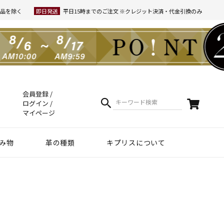
品を除く
即日発送
平日15時までのご注文 ※クレジット決済・代金引換のみ
会員登録
ログイン
マイページ
み物
革の種類
キプリスについて
クラフトマンシップ
ケア方法（Movie）
革について
コーディネート
幸運を招くヒント
Voice
夏財布特集
梅雨・夏向け
和柄デザイン
スマホファースト
コードバン商品
革で選ぶ
無料ラッピング
コードバン
ブライドルレザー
シュリンクレザー
リザード
天然藍染革
実店舗紹介
動画で知る キプリス
本当に良い革小物とは
革から入るモノ選び
革からモノができるまで
実は革ってサステナブル
エキゾチックレザー
カーフレザー
クロコダイル
黒桟革
ライス
ートウォッチ関連
リー