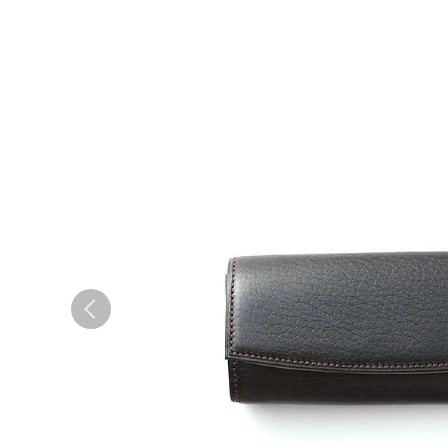
コンパクト財布
ウィメンズ
札バサミ・マネークリップ
小銭入れ
ウィメンズ