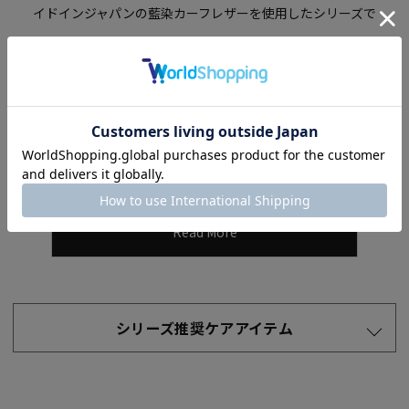
イドインジャパンの藍染カーフレザーを使用したシリーズで
す。
北海道の大地で育てられた希少なベビーカーフ（生後6
ヶ月未満の仔牛）原皮、
徳島産の藍を原料に使い、伝統工
芸士・新島大吾氏の手により
1枚ずつ丁寧に藍ガメで染め重
ねることで、
古くから日本の色として親しまれてきた「ジャ
パンブルー」と呼ばれる独特の藍色が生まれます。
Read More
シリーズ推奨ケアアイテム