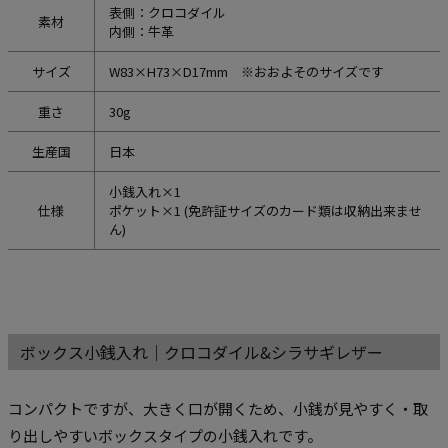
表側：クロコダイル
素材
内側：牛革
サイズ
W83×H73×D17mm ※おおよそのサイズです
重さ
30g
生産国
日本
小銭入れ×1
仕様
ポケット×1 (免許証サイズのカード類は収納出来ませ
ん)
ボックス小銭入れ｜クロコダイル&シラサギレザー
コンパクトですが、大きく口が開くため、小銭が見やすく・取
り出しやすいボックスタイプの小銭入れです。