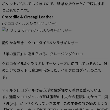
ポケットが付いておりますので、紙幣を折りたたんで収納する
こともできます。
Crocodile & Cirasagi Leather
(
クロコダイル×シラサギレザー
）
艶やかな輝き！クロコダイル&シラサギレザー
「革の宝石」に喩えられる、グレージングクロコ
クロコダイル&シラサギレザーシリーズに使用しているのは、背
の部分でカットし腹部を活かしたナイルクロコダイルの革で
す。
ナイルクロコダイルは長方形の鱗が細かく整然と並んでいま
す。通常クロコダイルの革は腹部の中央から脇腹に向かって、鱗
（斑[ふ]）が小さくなっていきます。この中央の竹の節のような
「竹斑」から、丸い「丸斑(玉斑)」への変化が滑らかで、竹斑部