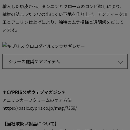
輸入した原皮から、タンニンとクロームのコンビ鞣しにより、
繊維の詰まったシワの出にくい下地を作り上げ、アンティーク加
工とアニリン仕上げにより、独特のムラ模様と透明感をだして
います。
シリーズ推奨ケアアイテム
＊CYPRIS公式ウェブマガジン＊
アニリンカーフクリームのケア方法
https://basic.cypris.co.jp/mag/7369/
【当社取扱い製品について】