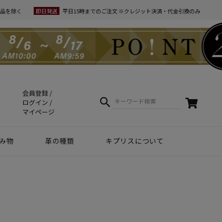
品を除く
即日発送
平日15時までのご注文 ※クレジット決済・代金引換のみ
会員登録
ログイン
マイページ
み物
革の種類
キプリスについて
クラフトマンシップ
ケア方法（Movie）
革について
コーディネート
幸運を招くヒント
Voice
夏財布特集
梅雨・夏向け
和柄デザイン
スマホファースト
コードバン商品
革で選ぶ
無料ラッピング
コードバン
ブライドルレザー
シュリンクレザー
リザード
天然藍染革
実店舗紹介
動画で知る キプリス
本当に良い革小物とは
革から入るモノ選び
革からモノができるまで
実は革ってサステナブル
エキゾチックレザー
カーフレザー
クロコダイル
黒桟革
ライス
ートウォッチ関連
リー