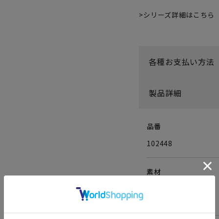
シリーズ詳細はこちら
各種お支払い方法
製品詳細
品番
102448
素材
表側：牛革
内側：レーヨン