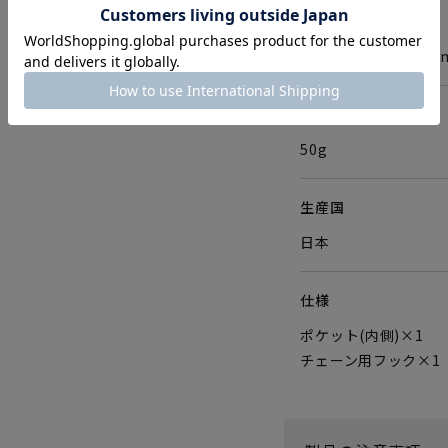
サイズ
W135×H85×D1
重さ
50g
生産国
日本
仕様
ポケット(内側)×1
チェーン用フック×1