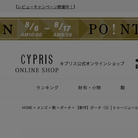
【
レビューキャンペーン開催中！
】
キプリス公式オンラインショップ
ランキング
財布・小物
鞄
財布
アクセサリー
2025年 年間人気ランキング
2024年 年間人気ランキング
メンズ人気ランキング
ウィメンズ人気ランキング
Z世代 人気ランキング
ミレニアル世代 人気ランキング
シニア世代 人気ランキング
ブリー
バック
クラッ
ウィメ
HOME
メンズ
鞄
ポーチ
【新作】ポーチ（S）| トゥージュー
ハニーセル
靴ベラ・シューホーン
長財布
ウォッチバンド
二つ折り財布
キーケース