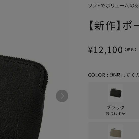
ソフトでボリュームの
パスケース
フリコベルト
ケアグッズ
【新作】ポー
再販アイテム
¥
12,100
COLOR
選択してく
ブラック
残りわずか