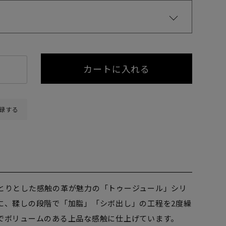
カートに入れる
録する
とりとした感触の革が魅力の「トゥージュール」シリ
に、鞣しの段階で「加脂」「シボ出し」の工程を2度繰
でボリュームのある上品な感触に仕上げています。