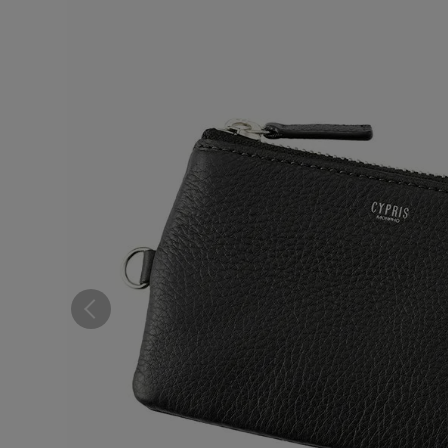
コンパクト財布
ウィメンズ
札バサミ・マネークリップ
小銭入れ
ウィメンズ