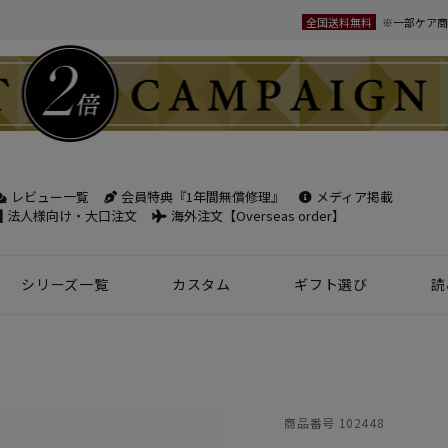
全国送料無料
※一部ケア商
レビュー一覧
会員特典『1年間無償修理』
メディア掲載
検索
法人様向け・大口注文
海外注文【Overseas order】
シリーズ一覧
カスタム
ギフト選び
読
革小物
ベルト
フケース
パック
チバッグ
ンズ
トートバッグ
ボディバッグ
ショルダーバッグ
シーン別鞄特集
コンパクト財布特集
オフィスレザー
名入れ商品
フラグメントケース
年齢で選ぶ
商品レビュー一覧
新商品
ル
名刺入れ
30mm幅
スペシャルプ
ウィメンズ 名刺入れ
35mm幅
スマホ・スマ
商品番号
102448
カードケース
ロングベルト
ステーショナ