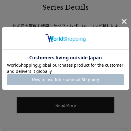
Series Details
北米産の原皮を使用したソフトレザーは、コンビ鞣しによ
って柔らかさの中にコシがあり、
オイルを多く含ませること
で柔軟性を持たせています。シボを揃える為のエンボス加工
の後、
仕上げの段階でミーリングと呼ばれる方法で空うち
する事で、ふっくらとした仕上がりになり、
傷が目立ちにく
く、メンテナンスしてお使いいただく事で、長くお使い頂け
る素材です。
Read More