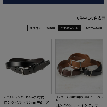
8
件中
1
-
8
件表示
並び替え
新着順
価格が安い順
価格が高い順
ロングサイズ用の無段階調整フリコベル
ウエスト センター120cmまで対応
ト
ロングベルト(30mm幅)｜ア
ロングベルト・イングラサー