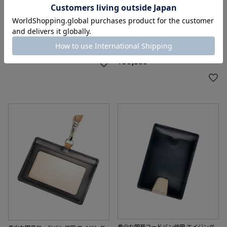
Ｌ字ファスナー小銭入れ｜オ
スマートフォンケース(縦150
イルシェルコードバン＆ヴァ
ｍｍまで対応)｜オイルシェル
ケッタレザー
コードバン＆ヴァケッタレザ
ー
¥
36,300
¥
30,800
希少な国産コードバン使用 エイジング