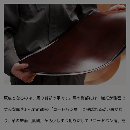
原皮となるのは、馬の臀部の革です。馬の臀部には、繊維が緻密で
丈夫な厚さ1～2mm弱の「コードバン層」と呼ばれる硬い層があ
り、革の床面（裏側）から少しずつ削りだして「コードバン層」を