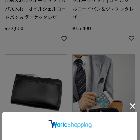
小銭入れ付マネークリップ＆
マネークリップ｜オイルシェ
パス入れ｜オイルシェルコー
ルコードバン＆ヴァケッタレ
ドバン＆ヴァケッタレザー
ザー
¥
22,000
¥
15,400
【NEW】希少な国産コードバン使用 エ
希少な国産コードバン使用 エイジング
イジングを楽しめる革製品
を楽しめる革製品