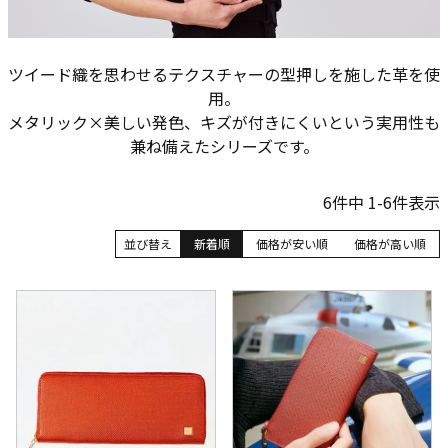
ツイード織を思わせるテクスチャーの型押しを施した革を使
用。
メタリック×美しい発色、キズが付きにくいという実用性も
兼ね備えたシリーズです。
6
件中
1
-
6
件表示
並び替え
新着順
価格が安い順
価格が高い順