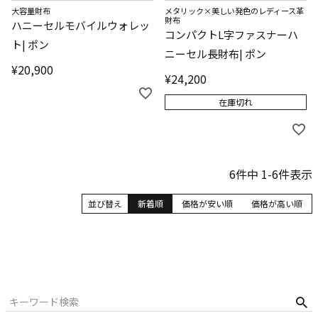
大容量財布
メタリック×美しい発色のレディース革
財布
ハニーセルモバイルウォレッ
コンパクトL字ファスナーハ
ト| ポン
ニーセル長財布| ポン
¥
20,900
¥
24,200
在庫切れ
6
件中
1
-
6
件表示
並び替え
新着順
価格が安い順
価格が高い順