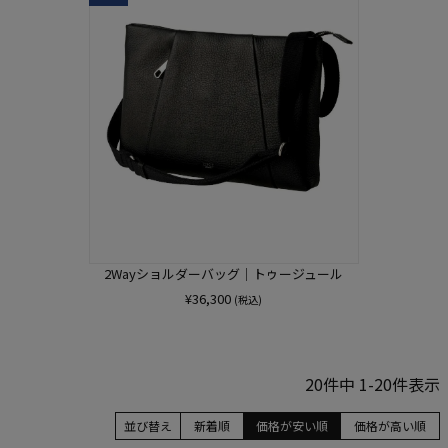
2Wayショルダーバッグ｜トゥージュール
¥
36,300
(税込)
20
件中
1
-
20
件表示
並び替え
新着順
価格が安い順
価格が高い順