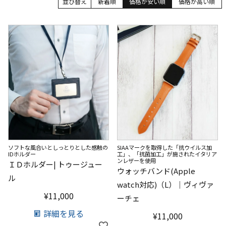
並び替え
新着順
価格が安い順
価格が高い順
ソフトな風合いとしっとりとした感触の
SIAAマークを取得した「抗ウイルス加
IDホルダー
工」、「抗菌加工」が施されたイタリア
ンレザーを使用
ＩＤホルダー| トゥージュー
ウォッチバンド(Apple
ル
watch対応)（L）｜ヴィヴァ
¥
11,000
ーチェ
詳細を見る
¥
11,000