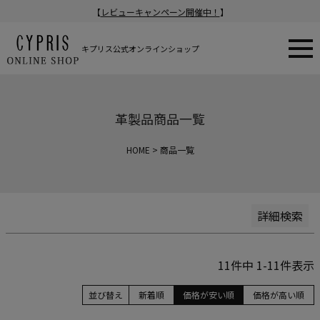
【
レビューキャンペーン開催中！
】
新着順
登録順
価格が安い順
キプリス公式オンラインショップ
価格が高い順
在庫なし商品
在庫なし商品を表示
革製品商品一覧
商品番号/JANコード
HOME
商品一覧
検索
詳細検索
11
件中
1
-
11
件表示
並び替え
新着順
価格が安い順
価格が高い順