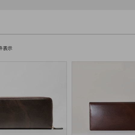
パスケース
フリコベルト
ケアグッズ
検索
再販アイテム
件表示