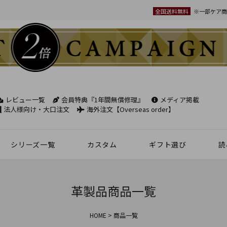
全国送料無料
※一部ケア商
ード
在庫
レビュー一覧
会員特典『1年間無償修理』
メディア掲載
検索
法人様向け・大口注文
海外注文【Overseas order】
商品
〜
シリーズ一覧
カスタム
ギフト選び
読
革小物
ベルト
フケース
パック
チバッグ
ンズ
トートバッグ
ボディバッグ
ショルダーバッグ
シーン別鞄特集
コンパクト財布特集
オフィスレザー
名入れ商品
フラグメントケース
年齢で選ぶ
商品レビュー一覧
新商品
順
名刺入れ
30mm幅
スペシャルプ
革製品商品一覧
順
が安い順
ウィメンズ 名刺入れ
35mm幅
スマホ・スマ
が高い順
HOME
商品一覧
カードケース
ロングベルト
ステーショナ