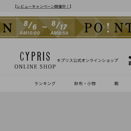
【
レビューキャンペーン開催中！
】
キーワ
キプリス公式オンラインショップ
価格
ランキング
財布・小物
鞄
財布
アクセサリー
2025年 年間人気ランキング
2024年 年間人気ランキング
メンズ人気ランキング
ウィメンズ人気ランキング
Z世代 人気ランキング
ミレニアル世代 人気ランキング
シニア世代 人気ランキング
ブリー
バック
クラッ
ウィメ
並び順
新着
ハニーセル
靴ベラ・シューホーン
登録
価格
長財布
ウォッチバンド
価格
二つ折り財布
キーケース