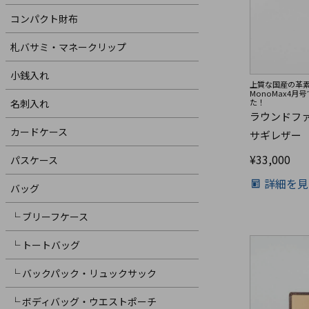
コンパクト財布
札バサミ・マネークリップ
小銭入れ
上質な国産の革
MonoMax4
た！
名刺入れ
ラウンドフ
カードケース
サギレザー
¥
33,000
パスケース
詳細を見
バッグ
└ ブリーフケース
└ トートバッグ
└ バックパック・リュックサック
└ ボディバッグ・ウエストポーチ