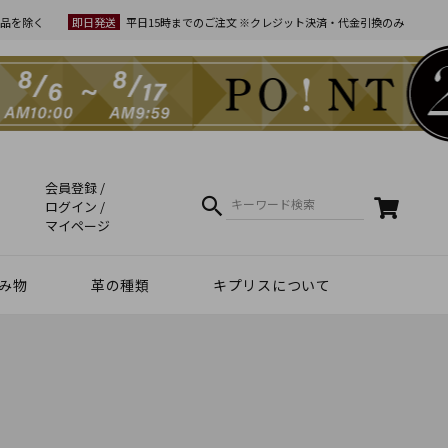
品を除く
即日発送
平日15時までのご注文 ※クレジット決済・代金引換のみ
なし商品
会員登録
在庫なし商品を表示
ログイン
マイページ
番号/JANコード
み物
革の種類
キプリスについて
クラフトマンシップ
ケア方法（Movie）
革について
コーディネート
幸運を招くヒント
Voice
夏財布特集
梅雨・夏向け
和柄デザイン
スマホファースト
コードバン商品
革で選ぶ
無料ラッピング
コードバン
ブライドルレザー
シュリンクレザー
リザード
天然藍染革
実店舗紹介
動画で知る キプリス
本当に良い革小物とは
革から入るモノ選び
革からモノができるまで
実は革ってサステナブル
エキゾチックレザー
カーフレザー
クロコダイル
黒桟革
ライス
ートウォッチ関連
リー