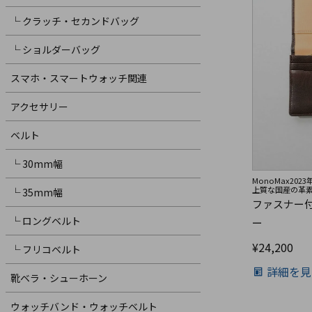
└ クラッチ・セカンドバッグ
└ ショルダーバッグ
スマホ・スマートウォッチ関連
アクセサリー
ベルト
└ 30mm幅
MonoMax20
上質な国産の革
└ 35mm幅
ファスナー
└ ロングベルト
ー
¥
24,200
└ フリコベルト
詳細を見
靴ベラ・シューホーン
ウォッチバンド・ウォッチベルト