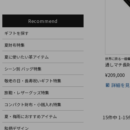
Recommend
ギフトを探す
夏財布特集
夏に使いたい革アイテム
世界に誇る一級
通しマチ長
シーン別 バッグ特集
¥
209,000
敬老の日・長寿祝いギフト特集
詳細を見
旅鞄・レザーグッズ特集
コンパクト財布・小銭入れ特集
夏・梅雨におすすめアイテム
15
件中
1
-
15
和柄デザイン