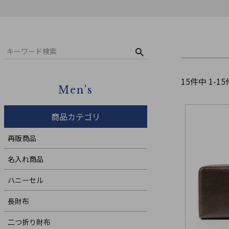
コンパクト財布
ウィメンズ
札バサミ・マネークリップ
小銭入れ
ウィメンズ
15
件中
1
-
15
Men's
商品カテゴリ
再販商品
名入れ商品
ハニーセル
長財布
二つ折り財布