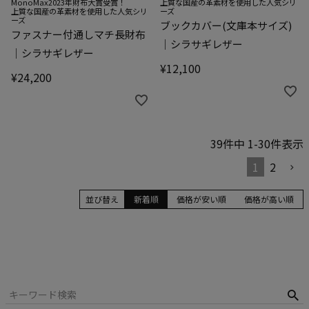
MonoMax2023年財布大賞受賞！
上質な国産の革素材を使用した人気シリ
上質な国産の革素材を使用した人気シリ
ーズ
ーズ
ブックカバー(文庫本サイズ)
ファスナー付通しマチ長財布
｜シラサギレザー
｜シラサギレザー
¥
12,100
¥
24,200
39
件中
1
-
30
件表示
1
2
並び替え
新着順
価格が安い順
価格が高い順