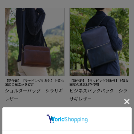
【新作鞄】【ラッピング対象外】上質な
【新作鞄】【ラッピング対象外】上質な
国産の革素材を使用
国産の革素材を使用
ショルダーバッグ｜シラサギ
ビジネスバックパック｜シラ
レザー
サギレザー
¥
69,300
¥
121,000