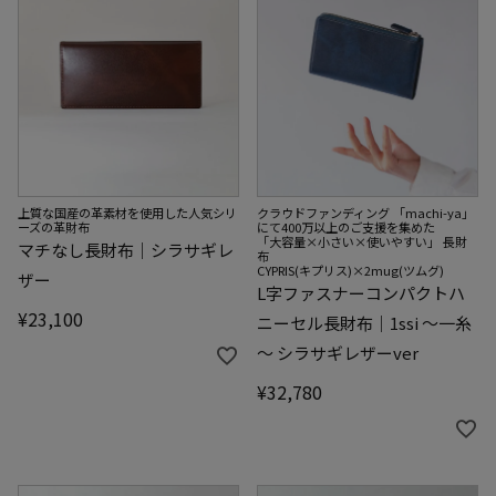
上質な国産の革素材を使用した人気シリ
クラウドファンディング 「machi-ya」
ーズの革財布
にて400万以上のご支援を集めた
「大容量×小さい×使いやすい」 長財
マチなし長財布｜シラサギレ
布
CYPRIS(キプリス)×2mug(ツムグ)
ザー
L字ファスナーコンパクトハ
¥
23,100
ニーセル長財布｜1ssi ～一糸
～ シラサギレザーver
¥
32,780