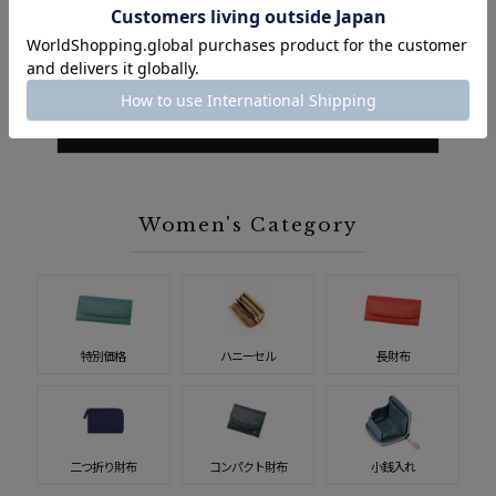
ッカ
き)| トゥージュール
¥30,800（税込）
¥22,000（税込）
ウィメンズ人気ランキング一覧
Women's Category
特別価格
ハニーセル
長財布
二つ折り財布
コンパクト財布
小銭入れ