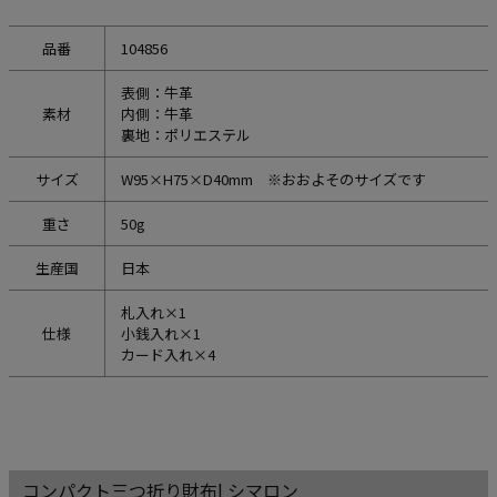
品番
104856
表側：牛革
素材
内側：牛革
裏地：ポリエステル
サイズ
W95×H75×D40mm ※おおよそのサイズです
重さ
50g
生産国
日本
札入れ×1
仕様
小銭入れ×1
カード入れ×4
コンパクト三つ折り財布| シマロン