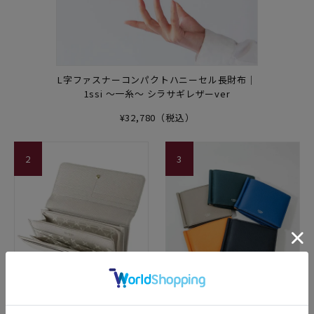
L字ファスナーコンパクトハニーセル長財布｜
1ssi ～一糸～ シラサギレザーver
¥32,780（税込）
2
3
かぶせハニーセル長財布| リサ
札ばさみ(外BOX小銭入れ付