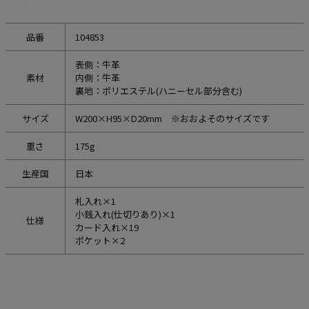
品番
104853
表側：牛革
素材
内側：牛革
裏地：ポリエステル(ハニーセル部分含む)
サイズ
W200×H95×D20mm ※おおよそのサイズです
重さ
175g
生産国
日本
札入れ×1
小銭入れ(仕切りあり)×1
仕様
カード入れ×19
ポケット×2