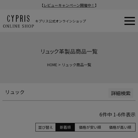
【
レビューキャンペーン開催中！
】
新着順
登録順
価格が安い順
キプリス公式オンラインショップ
価格が高い順
在庫なし商品
在庫なし商品を表示
リュック革製品商品一覧
商品番号/JANコード
HOME
リュック商品一覧
検索
リュック
詳細検索
6
件中
1
-
6
件表示
並び替え
新着順
価格が安い順
価格が高い順