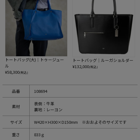
トートバッグ(大)｜トゥージュー
トートバッグ｜ルーガショルダー
ル
¥
132,000
(税込)
¥
58,300
(税込)
品番
108694
表側：牛革
素材
裏地：レーヨン
サイズ
W420×H300×D150mm ※おおよそのサイズです
重さ
833ｇ