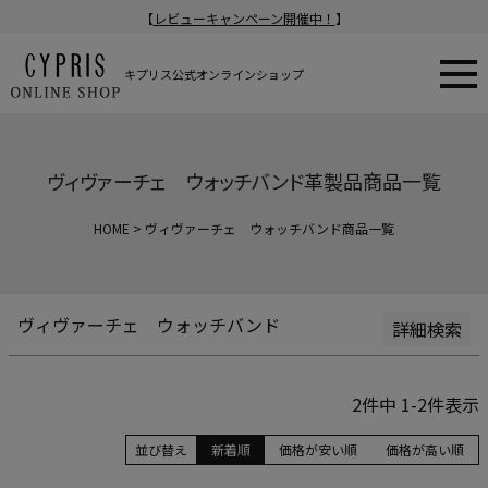
【
レビューキャンペーン開催中！
】
新着順
登録順
価格が安い順
キプリス公式オンラインショップ
価格が高い順
在庫なし商品
在庫なし商品を表示
ヴィヴァーチェ ウォッチバンド革製品商品一覧
商品番号/JANコード
HOME
ヴィヴァーチェ ウォッチバンド商品一覧
検索
ヴィヴァーチェ ウォッチバンド
詳細検索
2
件中
1
-
2
件表示
並び替え
新着順
価格が安い順
価格が高い順